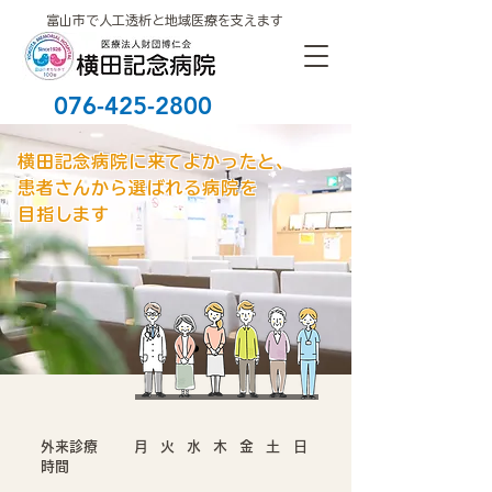
富山市で人工透析と地域医療を支えます
076-425-2800
横田記念病院に来てよかったと、
患者さんから選ばれる病院を
目指します
外来診療
月
火
水
木
金
土
日
時間