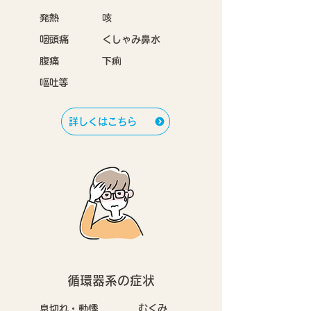
発熱
咳
咽頭痛
くしゃみ鼻水
腹痛
下痢
嘔吐等
詳しくはこちら
循環器系の症状
むくみ
息切れ・動悸