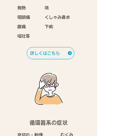
発熱
咳
咽頭痛
くしゃみ鼻水
腹痛
下痢
嘔吐等
詳しくはこちら
循環器系の症状
むくみ
息切れ・動悸