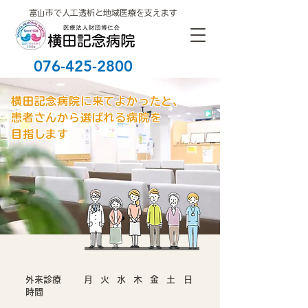
富山市で人工透析と地域医療を支えます
076-425-2800
横田記念病院に来てよかったと、
患者さんから選ばれる病院を
目指します
外来診療
月
火
水
木
金
土
日
時間