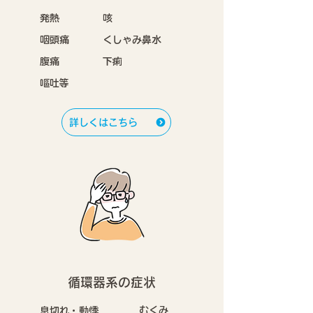
発熱
咳
咽頭痛
くしゃみ鼻水
腹痛
下痢
嘔吐等
詳しくはこちら
循環器系の症状
むくみ
息切れ・動悸