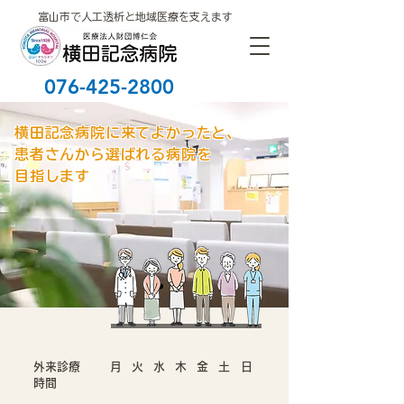
富山市で人工透析と地域医療を支えます
076-425-2800
横田記念病院に来てよかったと、
患者さんから選ばれる病院を
目指します
外来診療
月
火
水
木
金
土
日
時間